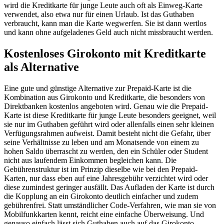
wird die Kreditkarte für junge Leute auch oft als Einweg-Karte
verwendet, also etwa nur für einen Urlaub. Ist das Guthaben
verbraucht, kann man die Karte wegwerfen. Sie ist dann wertlos
und kann ohne aufgeladenes Geld auch nicht missbraucht werden.
Kostenloses Girokonto mit Kreditkarte
als Alternative
Eine gute und günstige Alternative zur Prepaid-Karte ist die
Kombination aus Girokonto und Kreditkarte, die besonders von
Direktbanken kostenlos angeboten wird. Genau wie die Prepaid-
Karte ist diese Kreditkarte für junge Leute besonders geeignet, weil
sie nur im Guthaben geführt wird oder allenfalls einen sehr kleinen
Verfügungsrahmen aufweist. Damit besteht nicht die Gefahr, über
seine Verhältnisse zu leben und am Monatsende von einem zu
hohen Saldo überrascht zu werden, den ein Schüler oder Student
nicht aus laufendem Einkommen begleichen kann. Die
Gebührenstruktur ist im Prinzip dieselbe wie bei den Prepaid-
Karten, nur dass eben auf eine Jahresgebühr verzichtet wird oder
diese zumindest geringer ausfällt. Das Aufladen der Karte ist durch
die Kopplung an ein Girokonto deutlich einfacher und zudem
gebührenfrei. Statt umständlicher Code-Verfahren, wie man sie von
Mobilfunkkarten kennt, reicht eine einfache Überweisung. Und
genauso einfach lässt sich Guthaben auch auf das Girokonto