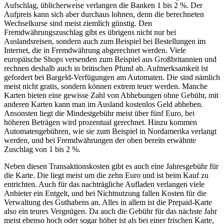
Aufschlag, üblicherweise verlangen die Banken 1 bis 2 %. Der
Aufpreis kann sich aber durchaus lohnen, denn die berechneten
Wechselkurse sind meist ziemlich günstig. Den
Fremdwährungszuschlag gibt es übrigens nicht nur bei
Auslandsreisen, sondern auch zum Beispiel bei Bestellungen im
Internet, die in Fremdwährung abgerechnet werden. Viele
europäische Shops versenden zum Beispiel aus Großbritannien und
rechnen deshalb auch in britischen Pfund ab. Aufmerksamkeit ist
gefordert bei Bargeld-Verfügungen am Automaten. Die sind nämlich
meist nicht gratis, sondern können extrem teuer werden. Manche
Karten bieten eine gewisse Zahl von Abhebungen ohne Gebühr, mit
anderen Karten kann man im Ausland kostenlos Geld abheben.
Ansonsten liegt die Mindestgebühr meist über fünf Euro, bei
höheren Beträgen wird prozentual gerechnet. Hinzu kommen
Automatengebühren, wie sie zum Beispiel in Nordamerika verlangt
werden, und bei Fremdwährungen der oben bereits erwähnte
Zuschlag von 1 bis 2 %.
Neben diesen Transaktionskosten gibt es auch eine Jahresgebühr für
die Karte. Die liegt meist um die zehn Euro und ist beim Kauf zu
entrichten. Auch für das nachträgliche Aufladen verlangen viele
Anbieter ein Entgelt, und bei Nichtnutzung fallen Kosten für die
Verwaltung des Guthabens an. Alles in allem ist die Prepaid-Karte
also ein teures Vergnügen. Da auch die Gebühr für das nächste Jahr
meist ebenso hoch oder sogar höher ist als bei einer frischen Karte,