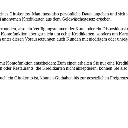
ines Girokontos. Man muss also persönliche Daten angeben und sich ide
 bei anonymen Kreditkarten aus dem Geldwäschegesetz ergeben.
rbunden, also ein Verfügungsrahmen der Karte oder ein Dispositionskre
it Kontofunktion aber gar nicht um echte Kreditkarten, sondern um Kart
ion unter diesen Voraussetzungen auch Kunden mit niedrigem oder unr
e mit Kontofunktion entscheiden: Zum einen erhalten Sie nur eine Kred
oder Restaurants, die Kreditkarten nicht akzeptieren, können Sie also 
auch ein Girokonto ist, können Guthaben bis zur gesetzlichen Freigre