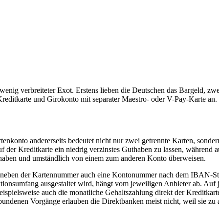
wenig verbreiteter Exot. Erstens lieben die Deutschen das Bargeld, zwe
Kreditkarte und Girokonto mit separater Maestro- oder V-Pay-Karte an. 
tenkonto andererseits bedeutet nicht nur zwei getrennte Karten, sond
auf der Kreditkarte ein niedrig verzinstes Guthaben zu lassen, währen
k haben und umständlich von einem zum anderen Konto überweisen.
rte neben der Kartennummer auch eine Kontonummer nach dem IBAN-Stan
tionsumfang ausgestaltet wird, hängt vom jeweiligen Anbieter ab. Au
eispielsweise auch die monatliche Gehaltszahlung direkt der Kreditkarte
undenen Vorgänge erlauben die Direktbanken meist nicht, weil sie zu 