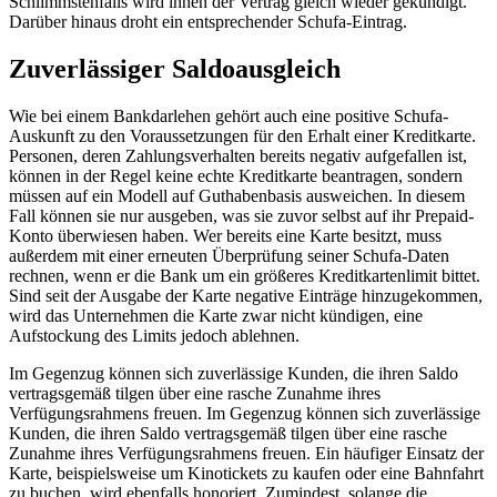
Schlimmstenfalls wird ihnen der Vertrag gleich wieder gekündigt.
Darüber hinaus droht ein entsprechender Schufa-Eintrag.
Zuverlässiger Saldoausgleich
Wie bei einem Bankdarlehen gehört auch eine positive Schufa-
Auskunft zu den Voraussetzungen für den Erhalt einer Kreditkarte.
Personen, deren Zahlungsverhalten bereits negativ aufgefallen ist,
können in der Regel keine echte Kreditkarte beantragen, sondern
müssen auf ein Modell auf Guthabenbasis ausweichen. In diesem
Fall können sie nur ausgeben, was sie zuvor selbst auf ihr Prepaid-
Konto überwiesen haben. Wer bereits eine Karte besitzt, muss
außerdem mit einer erneuten Überprüfung seiner Schufa-Daten
rechnen, wenn er die Bank um ein größeres Kreditkartenlimit bittet.
Sind seit der Ausgabe der Karte negative Einträge hinzugekommen,
wird das Unternehmen die Karte zwar nicht kündigen, eine
Aufstockung des Limits jedoch ablehnen.
Im Gegenzug können sich zuverlässige Kunden, die ihren Saldo
vertragsgemäß tilgen über eine rasche Zunahme ihres
Verfügungsrahmens freuen. Im Gegenzug können sich zuverlässige
Kunden, die ihren Saldo vertragsgemäß tilgen über eine rasche
Zunahme ihres Verfügungsrahmens freuen. Ein häufiger Einsatz der
Karte, beispielsweise um Kinotickets zu kaufen oder eine Bahnfahrt
zu buchen, wird ebenfalls honoriert. Zumindest, solange die